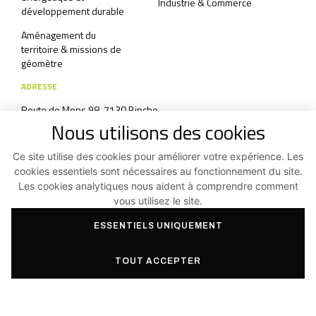
Industrie & Commerce
développement durable
Aménagement du
territoire & missions de
géomètre
ADRESSE
Route de Mons 98, 7130 Binche
Nous utilisons des cookies
+32 64/33 83 07
Ce site utilise des cookies pour améliorer votre expérience. Les
info@aas3.be
cookies essentiels sont nécessaires au fonctionnement du site.
Formulaire de contact
Les cookies analytiques nous aident à comprendre comment
vous utilisez le site.
ESSENTIELS UNIQUEMENT
Haut de page
Conditions générales et Politique de confidentialité
TOUT ACCEPTER
Facebook
Instagram
Linkedin
©2026
Aas3 SRL
|
Réalisé par Indigo Studio