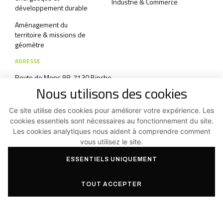
Industrie & Commerce
développement durable
Aménagement du
territoire & missions de
géomètre
ADRESSE
Route de Mons 98, 7130 Binche
Nous utilisons des cookies
+32 64/33 83 07
Ce site utilise des cookies pour améliorer votre expérience. Les
info@aas3.be
cookies essentiels sont nécessaires au fonctionnement du site.
Formulaire de contact
Les cookies analytiques nous aident à comprendre comment
vous utilisez le site.
ESSENTIELS UNIQUEMENT
Haut de page
Conditions générales et Politique de confidentialité
TOUT ACCEPTER
Facebook
Instagram
Linkedin
©2026
Aas3 SRL
|
Réalisé par Indigo Studio