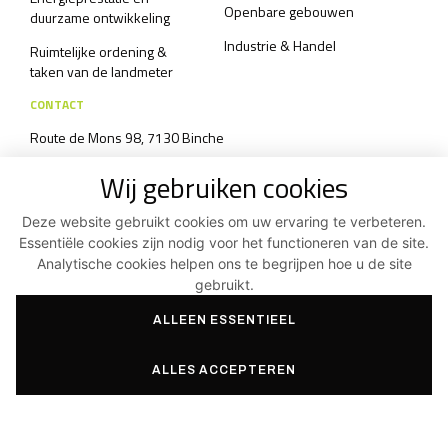
Openbare gebouwen
duurzame ontwikkeling
Industrie & Handel
Ruimtelijke ordening &
taken van de landmeter
CONTACT
Route de Mons 98, 7130 Binche
+32 64/33 83 07
Wij gebruiken cookies
info@aas3.be
Deze website gebruikt cookies om uw ervaring te verbeteren.
Contactformulier
Essentiële cookies zijn nodig voor het functioneren van de site.
Analytische cookies helpen ons te begrijpen hoe u de site
gebruikt.
Bovenaan de pagina
ALLEEN ESSENTIEEL
Algemene voorwaarden en privacybeleid
ALLES ACCEPTEREN
Facebook
Instagram
Linkedin
©2026
Aas3 SRL
|
Gemaakt door Indigo Studio