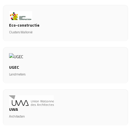
Eco-constructie
Clusters Wallonië
UGEC
Landmeters
UWA
Architecten