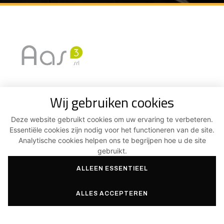
SERVICES
PROJECTEN
Wij gebruiken cookies
Architectuur en techniek
Nieuwbouwwoningen
Deze website gebruikt cookies om uw ervaring te verbeteren.
Expertise, advies &
Groepswoningen
Essentiële cookies zijn nodig voor het functioneren van de site.
coördinatie
Renovaties
Analytische cookies helpen ons te begrijpen hoe u de site
Energieprestatie en
gebruikt.
Openbare gebouwen
duurzame ontwikkeling
ALLEEN ESSENTIEEL
Industrie & Handel
Ruimtelijke ordening &
taken van de landmeter
ALLES ACCEPTEREN
CONTACT
Route de Mons 98, 7130 Binche