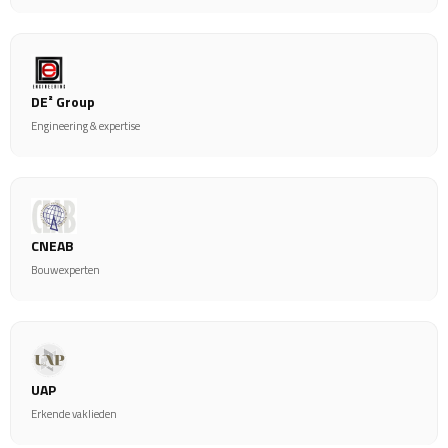
DE² Group
Engineering & expertise
CNEAB
Bouwexperten
UAP
Erkende vaklieden