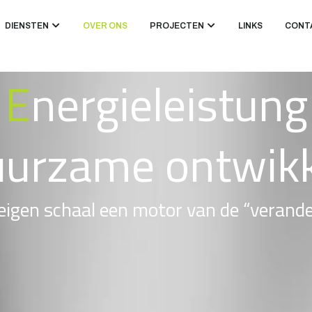
DIENSTEN
OVER ONS
PROJECTEN
LINKS
CONT
E
nergieleistung
uurzame ontwikk
eigen schaal een motor van de “verander