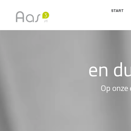
START
en
d
Op onze 