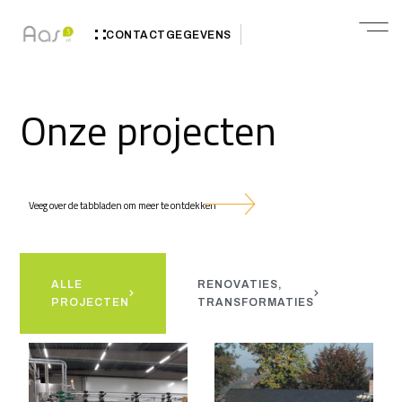
CONTACTGEGEVENS
Onze projecten
Veeg over de tabbladen om meer te ontdekken
ALLE
RENOVATIES,
NI
PROJECTEN
TRANSFORMATIES