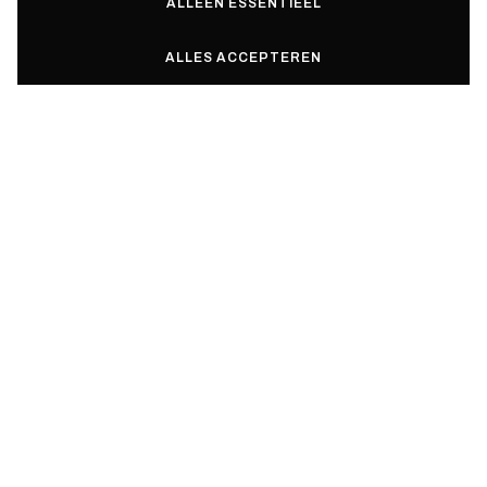
ALLEEN ESSENTIEEL
Verander uw ideeën
in werkelijkheid met
ALLES ACCEPTEREN
Aas3.